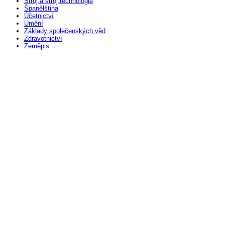
Stroj.a stroj.technologie
Španělština
Účetnictví
Umění
Základy spole
čenských
věd
Zdravotnictví
Zeměpis