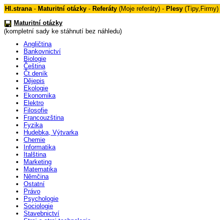
Hl.strana
-
Maturitní otázky
-
Referáty
(
Moje referáty
) -
Plesy
(
Tipy
,
Firmy
)
Maturitní otázky
(
kompletní sady ke stáhnutí bez náhledu)
Angličtina
Bankovnictví
Biologie
Čeština
Čt.deník
Dějepis
Ekologie
Ekonomika
Elektro
Filosofie
Francouzština
Fyzika
Hudebka, Výtvarka
Chemie
Informatika
Italština
Marketing
Matematika
Němčina
Ostatní
Právo
Psychologie
Sociologie
Stavebnictví