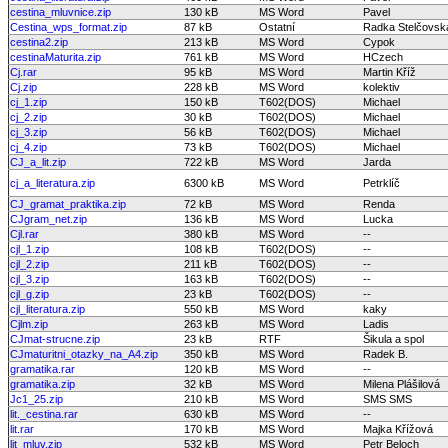
cestina_mluvnice.zip
130 kB
MS Word
Pavel
Cestina_wps_format.zip
87 kB
Ostatní
Radka Stelčovsk
cestina2.zip
213 kB
MS Word
Cypok
cestinaMaturita.zip
761 kB
MS Word
HCzech
Cj.rar
95 kB
MS Word
Martin Kříž
Cj.zip
228 kB
MS Word
kolektiv
cj_1.zip
150 kB
T602(DOS)
Michael
cj_2.zip
30 kB
T602(DOS)
Michael
cj_3.zip
56 kB
T602(DOS)
Michael
cj_4.zip
73 kB
T602(DOS)
Michael
CJ_a_lit.zip
722 kB
MS Word
Jarda
cj_a_literatura.zip
6300 kB
MS Word
Petrklíč
CJ_gramat_praktika.zip
72 kB
MS Word
Renda
CJgram_net.zip
136 kB
MS Word
Lucka
Cjl.rar
380 kB
MS Word
--
cjl_1.zip
108 kB
T602(DOS)
--
cjl_2.zip
211 kB
T602(DOS)
--
cjl_3.zip
163 kB
T602(DOS)
--
cjl_g.zip
23 kB
T602(DOS)
--
cjl_literatura.zip
550 kB
MS Word
kaky
Cjlm.zip
263 kB
MS Word
Ladis
CJmat-strucne.zip
23 kB
RTF
Šikula a spol
CJmaturitni_otazky_na_A4.zip
350 kB
MS Word
Radek B.
gramatika.rar
120 kB
MS Word
--
gramatika.zip
32 kB
MS Word
Milena Plášilová
Jc1_25.zip
210 kB
MS Word
SMS SMS
lit._cestina.rar
630 kB
MS Word
--
lit.rar
170 kB
MS Word
Majka Křížová
lit_mluv.zip
532 kB
MS Word
Petr Beloch