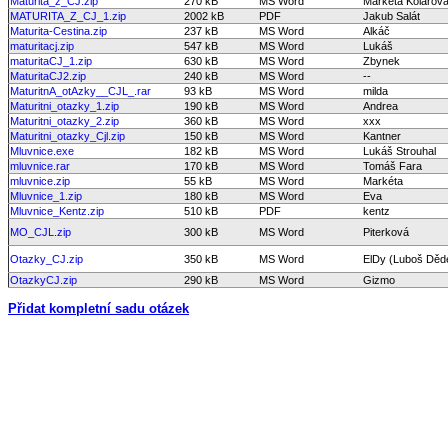
Maturita_z_CJ.zip
270 kB
MS Word
Markéta Kolářov
MATURITA_Z_CJ_1.zip
2002 kB
PDF
Jakub Salát
Maturita-Cestina.zip
237 kB
MS Word
Alkáč
maturitacj.zip
547 kB
MS Word
Lukáš
maturitaCJ_1.zip
630 kB
MS Word
Zbynek
MaturitaCJ2.zip
240 kB
MS Word
--
MaturitnA_otAzky__CJL_.rar
93 kB
MS Word
milda
Maturitni_otazky_1.zip
190 kB
MS Word
Andrea
Maturitni_otazky_2.zip
360 kB
MS Word
xxx
Maturitni_otazky_Cjl.zip
150 kB
MS Word
Kantner
Mluvnice.exe
182 kB
MS Word
Lukáš Strouhal
mluvnice.rar
170 kB
MS Word
Tomáš Fara
mluvnice.zip
55 kB
MS Word
Markéta
Mluvnice_1.zip
180 kB
MS Word
Eva
Mluvnice_Kentz.zip
510 kB
PDF
kentz
MO_CJL.zip
300 kB
MS Word
Piterková
Otazky_CJ.zip
350 kB
MS Word
ElDy (Luboš Děd
OtazkyCJ.zip
290 kB
MS Word
Gizmo
Přidat kompletní sadu otázek