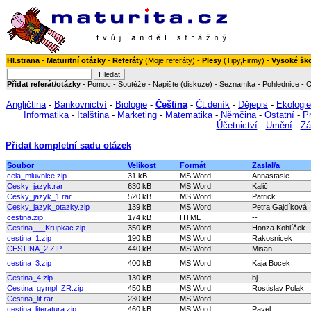
Hl.strana
-
Maturitní otázky
-
Referáty
(
Moje referáty
) -
Plesy
(
Tipy
,
Firmy
) -
Vysoké šk
Přidat referát/otázky
-
Pomoc
-
Soutěže
-
Napište (diskuze)
-
Seznamka
-
Pohlednice
-
O
Angličtina
-
Bankovnictví
-
Biologie
-
Čeština
-
Čt.deník
-
Dějepis
-
Ekologie
Informatika
-
Italština
-
Marketing
-
Matematika
-
Němčina
-
Ostatní
-
P
Účetnictví
-
Umění
-
Zá
Přidat kompletní sadu otázek
Soubor
Velikost
Formát
Zaslal/a
cela_mluvnice.zip
31 kB
MS Word
Annastasie
Cesky_jazyk.rar
630 kB
MS Word
Kalič
Cesky_jazyk_1.rar
520 kB
MS Word
Patrick
Cesky_jazyk_otazky.zip
139 kB
MS Word
Petra Gajdíková
cestina.zip
174 kB
HTML
--
Cestina___Krupkac.zip
350 kB
MS Word
Honza Kohlíček
cestina_1.zip
190 kB
MS Word
Rakosnicek
CESTINA_2.ZIP
440 kB
MS Word
Misan
cestina_3.zip
400 kB
MS Word
Kaja Bocek
Cestina_4.zip
130 kB
MS Word
bj
Cestina_gympl_ZR.zip
450 kB
MS Word
Rostislav Polak
Cestina_lit.rar
230 kB
MS Word
--
cestina_literatura.zip
460 kB
MS Word
Pavel