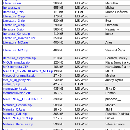
Literatura.rar
360 kB
MS Word
Medullka
literatura.zip
555 kB
MS Word
Misha
literatura_1.zip
110 kB
HTML
Milena Plášilová
Literatura_2.zip
170 kB
MS Word
--
Literatura_3.zip
530 kB
MS Word
Eva
Literatura_4.zip
290 kB
MS Word
Odrazka
literatura_5.zip
560 kB
MS Word
Neznámý
literatura_Kentz.zip
410 kB
MS Word
kentz
Literatura_mluvnice.rar
350 kB
MS Word
--
Literatura_MO.rar
400 kB
MS Word
Aries
Literatura_MO.zip
460 kB
MS Word
Vlastimil Řepa
literatura_slegerova.zip
310 kB
MS Word
Bernard Lidický
M.O.Gramatika.zip
120 kB
MS Word
Klára Jurová a ko
M.O.literatura.ZIP
466 kB
MS Word
Klára Jurová a ko
MAT.OT._GYMN..KLADNO_MH.zip
190 kB
MS Word
MIJO
Mat.ot.cj_gramatika.zip
27 kB
MS Word
Myska
mat_ot_cj_johny.zip
230 kB
MS Word
Johny Rydlo
matur_cj.zip
42 kB
HTML
--
maturaLiterka.zip
435 kB
MS Word
Jirka D.
maturaMluvnice.ZIP
15 kB
MS Word
Roman
MATURITA__CESTINA.ZIP
390 kB
MS Word
princess__
Maturita_Cestina.zip
509 kB
MS Word
Monika
Maturita_CJ.zip
18 kB
MS Word
JMH
Maturita_CJL.zip
365 kB
MS Word
Pusinka Pusinka
MATURITA_CJL3.zip
27 kB
MS Word
Lucka
Maturita_literatura.zip
590 kB
MS Word
Silvie Křížová