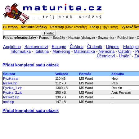
Hl.strana
-
Maturitní otázky
-
Referáty
(
Moje referáty
) -
Plesy
(
Tipy
,
Firmy
) -
Vysoké šk
Přidat referát/otázky
-
Pomoc
-
Soutěže
-
Napište (diskuze)
-
Seznamka
-
Pohlednice
-
O
Angličtina
-
Bankovnictví
-
Biologie
-
Čeština
-
Čt.deník
-
Dějepis
-
Ekologie
Informatika
-
Italština
-
Marketing
-
Matematika
-
Němčina
-
Ostatní
-
P
Účetnictví
-
Umění
-
Zá
Přidat kompletní sadu otázek
Soubor
Velikost
Formát
Zaslal/a
Fyzika.rar
110 kB
MS Word
Neo
fyzika.zip
212 kB
MS Word
Pazi
Fyzika_1.zip
1300 kB
MS Word
Rezzin
Fyzika_2.zip
350 kB
MS Word
Aleš Povalač
fyzika2.zip
330 kB
MS Word
--
mof.zip
147 kB
MS Word
--
Přidat kompletní sadu otázek