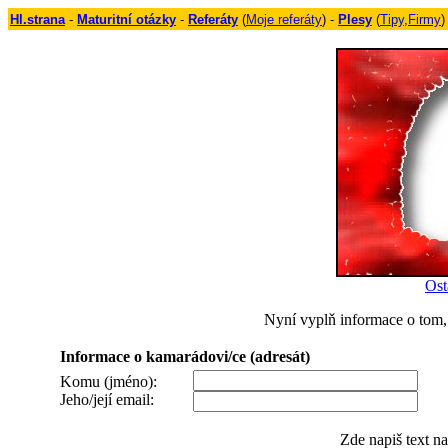
Hl.strana
-
Maturitní otázky
-
Referáty
(
Moje referáty
) -
Plesy
(
Tipy
,
Firmy
)
Ost
Nyní vyplň informace o tom, 
Informace o kamarádovi/ce (adresát)
Komu (jméno):
Jeho/její email:
Zde napiš text n