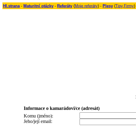
Hl.strana
-
Maturitní otázky
-
Referáty
(
Moje referáty
) -
Plesy
(
Tipy
,
Firmy
)
Informace o kamarádovi/ce (adresát)
Komu (jméno):
Jeho/její email: