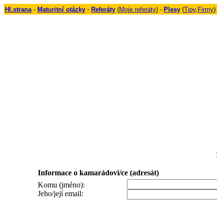
Hl.strana
-
Maturitní otázky
-
Referáty
(
Moje referáty
) -
Plesy
(
Tipy
,
Firmy
)
Informace o kamarádovi/ce (adresát)
Komu (jméno):
Jeho/její email: