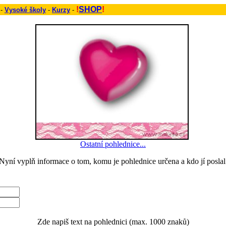
!
SHOP
!
 -
Vysoké školy
-
Kurzy
-
Ostatní pohlednice...
Nyní vyplň informace o tom, komu je pohlednice určena a kdo jí poslal
Zde napiš text na pohlednici (max. 1000 znaků)