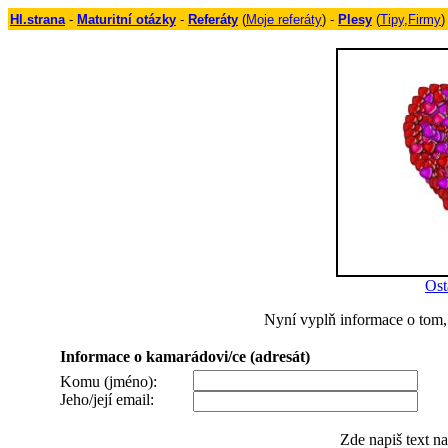
Hl.strana
-
Maturitní otázky
-
Referáty
(
Moje referáty
) -
Plesy
(
Tipy
,
Firmy
)
Ost
Nyní vyplň informace o tom, 
Informace o kamarádovi/ce (adresát)
Komu (jméno):
Jeho/její email:
Zde napiš text n