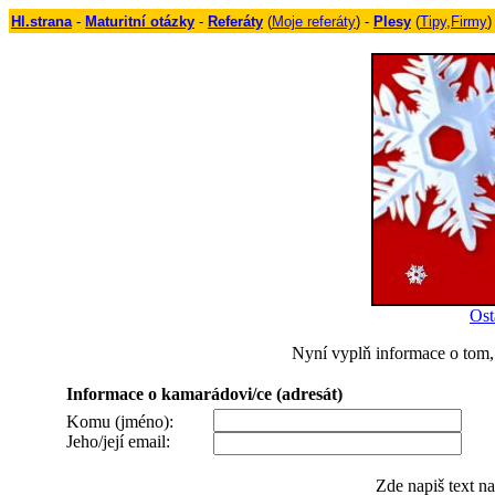
Hl.strana
-
Maturitní otázky
-
Referáty
(
Moje referáty
) -
Plesy
(
Tipy
,
Firmy
)
Ost
Nyní vyplň informace o tom, 
Informace o kamarádovi/ce (adresát)
Komu (jméno):
Jeho/její email:
Zde napiš text n