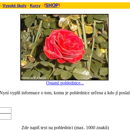
!
SHOP
!
 -
Vysoké školy
-
Kurzy
-
Ostatní pohlednice...
Nyní vyplň informace o tom, komu je pohlednice určena a kdo jí poslal
Zde napiš text na pohlednici (max. 1000 znaků)