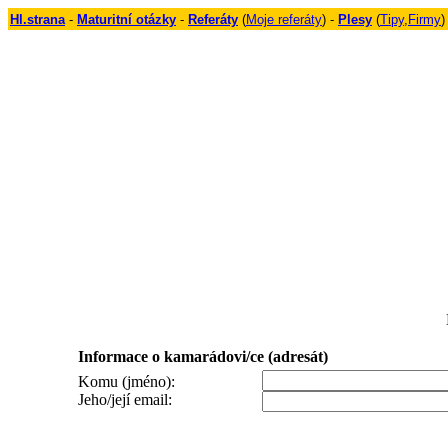
Hl.strana
-
Maturitní otázky
-
Referáty
(
Moje referáty
) -
Plesy
(
Tipy
,
Firmy
)
Informace o kamarádovi/ce (adresát)
Komu (jméno):
Jeho/její email: