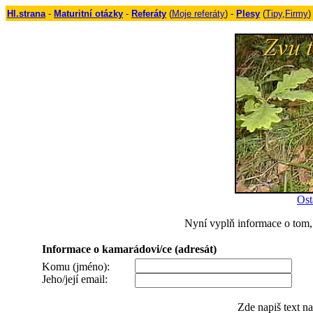
Hl.strana
-
Maturitní otázky
-
Referáty
(
Moje referáty
) -
Plesy
(
Tipy
,
Firmy
)
Ost
Nyní vyplň informace o tom, 
Informace o kamarádovi/ce (adresát)
Komu (jméno):
Jeho/její email:
Zde napiš text n