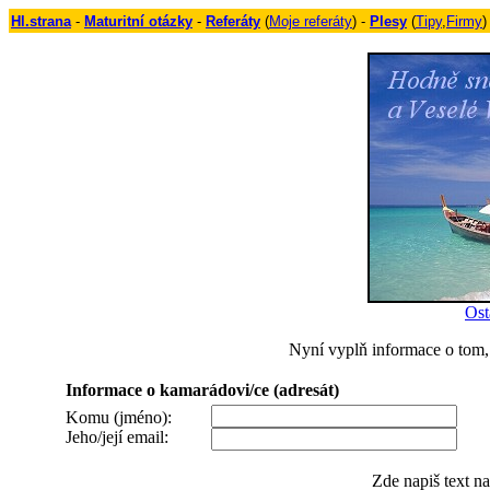
Hl.strana
-
Maturitní otázky
-
Referáty
(
Moje referáty
) -
Plesy
(
Tipy
,
Firmy
)
Ost
Nyní vyplň informace o tom, 
Informace o kamarádovi/ce (adresát)
Komu (jméno):
Jeho/její email:
Zde napiš text n