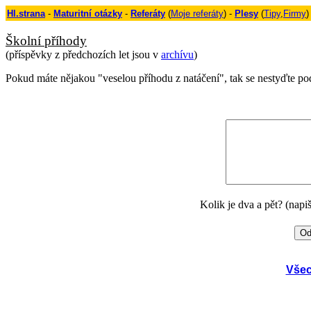
Hl.strana
-
Maturitní otázky
-
Referáty
(
Moje referáty
) -
Plesy
(
Tipy
,
Firmy
)
Školní příhody
(příspěvky z předchozích let jsou v
archívu
)
Pokud máte nějakou "veselou příhodu z natáčení", tak se nestyďte po
Kolik je dva a pět? (napi
Všec